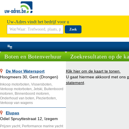
Uw-Adres vindt het bedrijf voor u
Zoek
Boten en Botenverhuur
Zoekresultaten op de ka
De Moor Watersport
Klik hier om de kaart te tonen.
Hoogmeers 30, Gent (Drongen)
U gaat hiermee akkoord met ons
p
statement
.
Inkoop motorboten, Vissersboten,
Verkoop motorboten, Jetski, Buitenboord
motoren, Binnenboord motoren,
Onderhoud van boten, Plezierboten,
Verkoop van wagens
Elupas
Odiel Spruyttestraat 12, Izegem
Prijzen yacht, Performance marine yacht