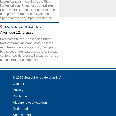
kopen, Vanquish yacht prijzen, Riba
trailers prijzen, Frausher yacht prijzen,
Pardo yachts kopen, High performance
boot prijzen, Soorten merk yachten,
Speedboot kopen, Import export auto
Ric's River & Art Boat
Akenkaai 12, Brussel
Partyboten huren, Feest boten huren,
Pers conferenties boot , Party boat for
rent, Press conferences boat, Rent party
boats, Louer des bateaux de fête, Bateau
conférences de presse, Bateau de nuit de
qualité, Bateau de mariage
© 2026 Searchtrends Holding B.V.
Contact
Privacy
Disclaimer
Algemene voorwaarden
Nederland
Adressennet