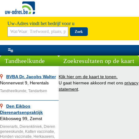
Uw-Adres vindt het bedrijf voor u
Zoek
Tandheelkunde
Zoekresultaten op de kaart
BVBA Dr. Jacobs Walter
Klik hier om de kaart te tonen.
Nonnenvest 9, Herentals
U gaat hiermee akkoord met ons
privacy
statement
.
Tandheelkunde, Tandartsen
Den Eikbos
Dierenartsenpraktijk
Eikbosweg 99, Zemst
Dierenarts, Dierenkliniek, Dieren
geneeskunde, Katten vaccinatie,
Honden vaccinatie, Herkauwers,