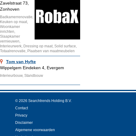
Zavelstraat 73,
Zonhoven
Badkamerrenovatie,
Keuken op maat,
Woonkamer
inrichten,
Slaapkamer
vernieuwen,
Interieurwerk, Dressing op maat, Solid surface,
Totaalrenovatie, Plaatsen van maatmeubelen
Tom van Hyfte
Wippelgem Eindeken 4, Evergem
Interieurbouw, Standbouw
© 2026 Searchtrends Holding B.V.
Contact
Privacy
Disclaimer
Algemene voorwaarden