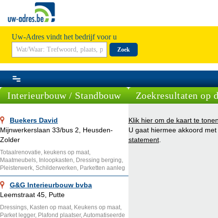
Uw-Adres vindt het bedrijf voor u
Zoek
Interieurbouw / Standbouw
Zoekresultaten op d
Buekers David
Klik hier om de kaart te tonen
Mijnwerkerslaan 33/bus 2, Heusden-
U gaat hiermee akkoord met
Zolder
statement
.
Totaalrenovatie, keukens op maat,
Maatmeubels, Inloopkasten, Dressing berging,
Pleisterwerk, Schilderwerken, Parketten aanleg
G&G Interieurbouw bvba
Leemstraat 45, Putte
Dressings, Kasten op maat, Keukens op maat,
Parket legger, Plafond plaatser, Automatiseerde