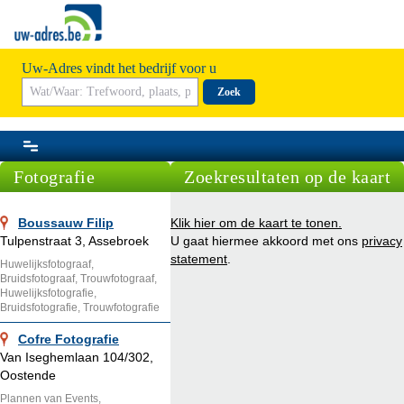
Uw-Adres vindt het bedrijf voor u
Zoek
Fotografie
Zoekresultaten op de kaart
Boussauw Filip
Klik hier om de kaart te tonen.
Tulpenstraat 3, Assebroek
U gaat hiermee akkoord met ons
privacy
statement
.
Huwelijksfotograaf,
Bruidsfotograaf, Trouwfotograaf,
Huwelijksfotografie,
Bruidsfotografie, Trouwfotografie
Cofre Fotografie
Van Iseghemlaan 104/302,
Oostende
Plannen van Events,