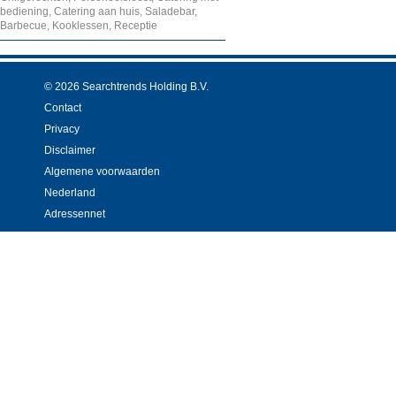
bediening, Catering aan huis, Saladebar,
Barbecue, Kooklessen, Receptie
© 2026 Searchtrends Holding B.V.
Contact
Privacy
Disclaimer
Algemene voorwaarden
Nederland
Adressennet