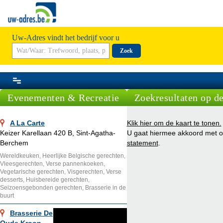
Uw-Adres vindt het bedrijf voor u
Zoek
Evenementen & Recreatie
Zoekresultaten op de
A La Carte
Klik hier om de kaart te tonen.
Keizer Karellaan 420 B, Sint-Agatha-
U gaat hiermee akkoord met 
Berchem
statement
.
Wereldkeuken, Heerlijke Belgische gerechten,
Vleesgerechten, Verse pannenkoeken,
Vegetarische gerechten, Visgerechten, Verse
desserts, Huisbereide gerechten,
Seizoensgebonden gerechten, Brasserie in de
buurt
Brasserie De