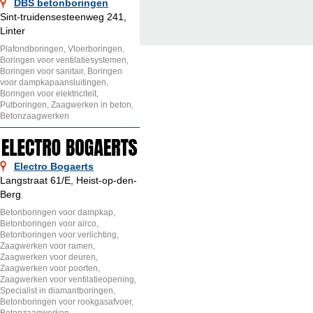
DBS betonboringen
Sint-truidensesteenweg 241,
Linter
Plafondboringen, Vloerboringen,
Boringen voor ventilatiesystemen,
Boringen voor sanitair, Boringen
voor dampkapaansluitingen,
Boringen voor elektriciteit,
Putboringen, Zaagwerken in beton,
Betonzaagwerken
Electro Bogaerts
Langstraat 61/E, Heist-op-den-
Berg
Betonboringen voor dampkap,
Betonboringen voor airco,
Betonboringen voor verlichting,
Zaagwerken voor ramen,
Zaagwerken voor deuren,
Zaagwerken voor poorten,
Zaagwerken voor ventilatieopening,
Specialist in diamantboringen,
Betonboringen voor rookgasafvoer,