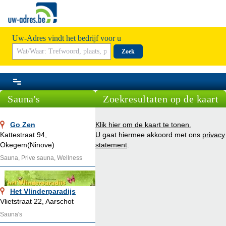
Uw-Adres vindt het bedrijf voor u
Zoek
Sauna's
Zoekresultaten op de kaart
Go Zen
Klik hier om de kaart te tonen.
Kattestraat 94,
U gaat hiermee akkoord met ons
privacy
Okegem(Ninove)
statement
.
Sauna, Prive sauna, Wellness
Het Vlinderparadijs
Vlietstraat 22, Aarschot
Sauna's