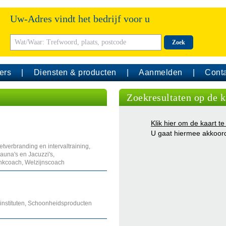
Uw-Adres vindt het bedrijf voor u
Zoek
ers
Diensten & producten
Aanmelden
Conta
Zoekresultaten op de k
Klik hier om de kaart te
U gaat hiermee akkoor
tverbranding en intervaltraining,
auna's en Jacuzzi's,
nkcoach, Welzijnscoach
instituten, Schoonheidsproducten