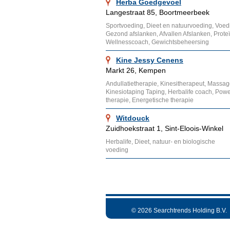
Herba Goedgevoel
Langestraat 85, Boortmeerbeek
Sportvoeding, Dieet en natuurvoeding, Voe
Gezond afslanken, Afvallen Afslanken, Proteï
Wellnesscoach, Gewichtsbeheersing
Kine Jessy Cenens
Markt 26, Kempen
Andullatietherapie, Kinesitherapeut, Massa
Kinesiotaping Taping, Herbalife coach, Powe
therapie, Energetische therapie
Witdouck
Zuidhoekstraat 1, Sint-Eloois-Winkel
Herbalife, Dieet, natuur- en biologische
voeding
© 2026 Searchtrends Holding B.V.