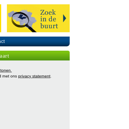
ct
aart
 tonen.
d met ons
privacy statement
.