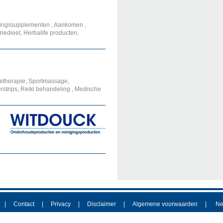
dingssupplementen , Aankomen ,
nedieet, Herbalife producten,
getherapie, Sportmassage,
rstrips, Reiki behandeling , Medische
Contact
Privacy
Disclaimer
Algemene voorwaarden
Ne