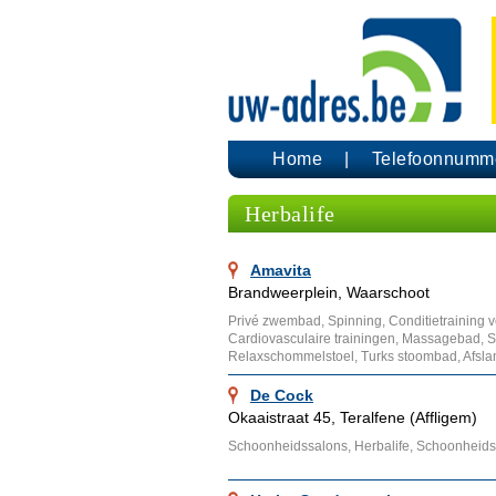
Home
Telefoonnumm
Herbalife
Amavita
Brandweerplein, Waarschoot
Privé zwembad, Spinning, Conditietraining ve
Cardiovasculaire trainingen, Massagebad, S
Relaxschommelstoel, Turks stoombad, Afsla
De Cock
Okaaistraat 45, Teralfene (Affligem)
Schoonheidssalons, Herbalife, Schoonheids