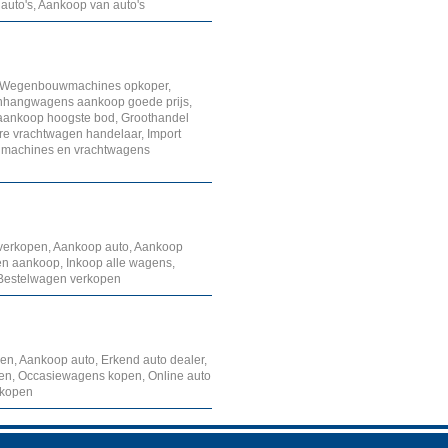
auto's, Aankoop van auto's
, Wegenbouwmachines opkoper,
nhangwagens aankoop goede prijs,
ankoop hoogste bod, Groothandel
e vrachtwagen handelaar, Import
p machines en vrachtwagens
o verkopen, Aankoop auto, Aankoop
en aankoop, Inkoop alle wagens,
, Bestelwagen verkopen
n, Aankoop auto, Erkend auto dealer,
pen, Occasiewagens kopen, Online auto
 kopen