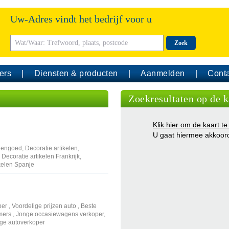
Uw-Adres vindt het bedrijf voor u
Zoek
ers
Diensten & producten
Aanmelden
Conta
Zoekresultaten op de k
Klik hier om de kaart te
U gaat hiermee akkoor
dengoed, Decoratie artikelen,
ecoratie artikelen Frankrijk,
ikelen Spanje
r , Voordelige prijzen auto , Beste
timers , Jonge occasiewagens verkoper,
ige autoverkoper