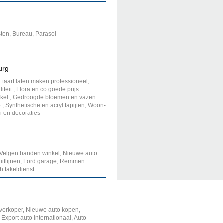
ten, Bureau, Parasol
urg
taart laten maken professioneel,
it , Flora en co goede prijs
winkel , Gedroogde bloemen en vazen
 , Synthetische en acryl tapijten, Woon-
n en decoraties
, Velgen banden winkel, Nieuwe auto
itlijnen, Ford garage, Remmen
h takeldienst
erkoper, Nieuwe auto kopen,
xport auto internationaal, Auto