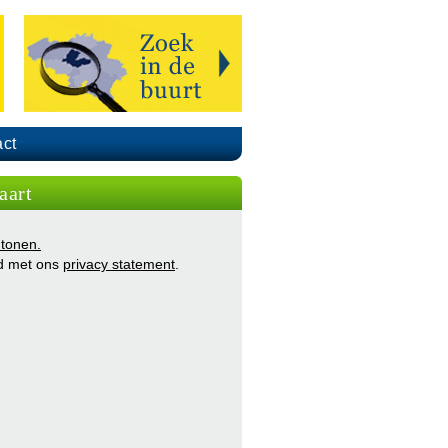
ct
aart
 tonen.
d met ons
privacy statement
.