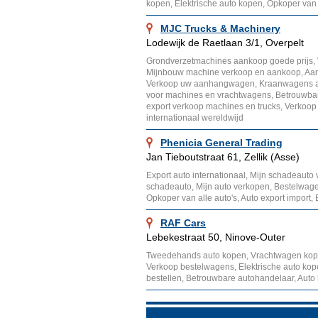
kopen, Elektrische auto kopen, Opkoper van 
MJC Trucks & Machinery
Lodewijk de Raetlaan 3/1, Overpelt
Grondverzetmachines aankoop goede prijs
Mijnbouw machine verkoop en aankoop, Aa
Verkoop uw aanhangwagen, Kraanwagens a
voor machines en vrachtwagens, Betrouwbar
export verkoop machines en trucks, Verkoo
internationaal wereldwijd
Phenicia General Trading
Jan Tieboutstraat 61, Zellik (Asse)
Export auto internationaal, Mijn schadeaut
schadeauto, Mijn auto verkopen, Bestelwag
Opkoper van alle auto's, Auto export import
RAF Cars
Lebekestraat 50, Ninove-Outer
Tweedehands auto kopen, Vrachtwagen kope
Verkoop bestelwagens, Elektrische auto ko
bestellen, Betrouwbare autohandelaar, Auto