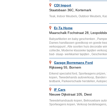
CDI Import
Staatsbaan 36C, Kortemark
Teak, Indoor Meubels, Outdoor Meubels, Kas
Er-Ta Home
Maarschalk Fochstraat 28, Leopoldsb
Babyartikelen en baby geschenken , Pamper 
Dames handtassen goedkoop en goede kwalite
verkooppunt , Alle soorten huis decoratie 
collectie, Moderne klassieke tapijten verkoop
bad- slaap- werkkamer tapijten , Geschenke
Garage Borremans Ford
Rijksweg 55, Bornem
Erkend specialist ford, Sportwagens prijzen
kopen, Tweedehands autoverkoop, Banden u
testbank, Parkeerschade herstellen, Autopec
IF Cars
Nieuwe Dijkstraat 105, Diest
Tweedehandsauto kopen, Betrouwbare autov
Sportwagens kopen, Verkoop bestelwagens, E