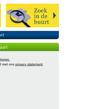
ct
aart
 tonen.
d met ons
privacy statement
.