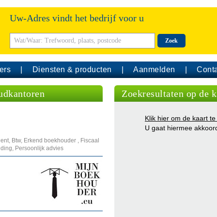
Uw-Adres vindt het bedrijf voor u
Zoek
ers
Diensten & producten
Aanmelden
Conta
udkantoren
Zoekresultaten op de k
Klik hier om de kaart te
U gaat hiermee akkoor
ent, Btw, Erkend boekhouder , Fiscaal
ding, Persoonlijk advies