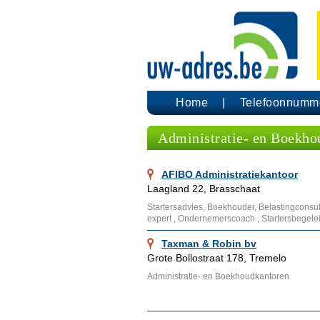
Home
Telefoonnumm
Administratie- en Boekho
AFIBO Administratiekantoor
Laagland 22, Brasschaat
Startersadvies, Boekhouder, Belastingconsul
expert , Ondernemerscoach , Startersbegelei
Taxman & Robin bv
Grote Bollostraat 178, Tremelo
Administratie- en Boekhoudkantoren