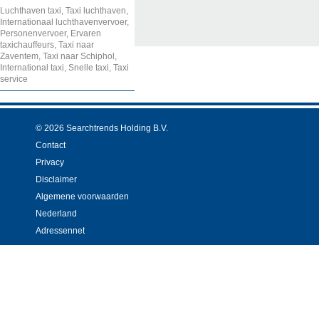
Luchthaven taxi, Taxi luchthaven,
Internationaal luchthavenvervoer,
Personenvervoer, Ervaren
taxichauffeurs, Taxi naar
Zaventem, Taxi naar Schiphol,
International taxi, Snelle taxi, Taxi
service
© 2026 Searchtrends Holding B.V.
Contact
Privacy
Disclaimer
Algemene voorwaarden
Nederland
Adressennet