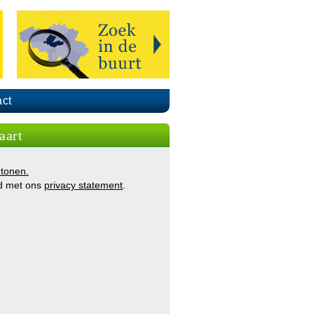
ct
aart
 tonen.
d met ons
privacy statement
.