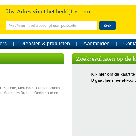
Uw-Adres vindt het bedrijf voor u
Zoek
ers
Diensten & producten
Aanmelden
Conta
Zoekresultaten op de k
Klik hier om de kaart te
U gaat hiermee akkoor
PPF Folie, Mercedes, Official Brabus
an Mercedes Brabus, Onderhoud en