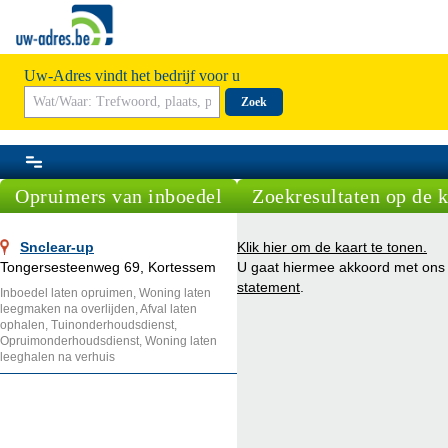
Uw-Adres vindt het bedrijf voor u
Zoek
Opruimers van inboedel
Zoekresultaten op de k
Snclear-up
Klik hier om de kaart te tonen.
Tongersesteenweg 69, Kortessem
U gaat hiermee akkoord met on
statement
.
Inboedel laten opruimen, Woning laten
leegmaken na overlijden, Afval laten
ophalen, Tuinonderhoudsdienst,
Opruimonderhoudsdienst, Woning laten
leeghalen na verhuis