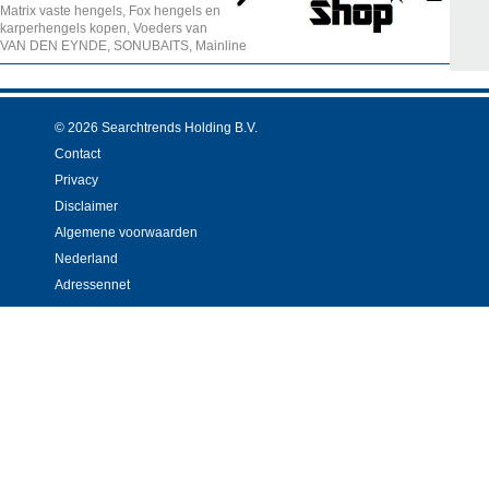
Matrix vaste hengels, Fox hengels en
karperhengels kopen, Voeders van
VAN DEN EYNDE, SONUBAITS, Mainline
© 2026 Searchtrends Holding B.V.
Contact
Privacy
Disclaimer
Algemene voorwaarden
Nederland
Adressennet