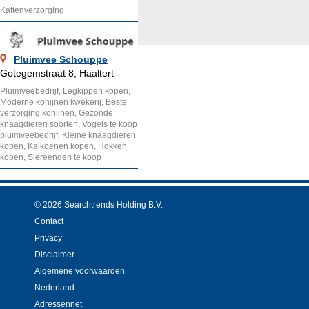
Kattenverzorging
Pluimvee Schouppe
Gotegemstraat 8, Haaltert
Pluimveebedrijf, Legkippen kopen,
Moderne konijnen kwekerij, Beste
verzorging konijnen, Gezonde
knaagdieren soorten, Vogels te koop
pluimveebedrijf, Kleine knaagdieren
kopen, Kalkoenen kopen, Hokken
kopen, Siereenden te koop
© 2026 Searchtrends Holding B.V.
Contact
Privacy
Disclaimer
Algemene voorwaarden
Nederland
Adressennet