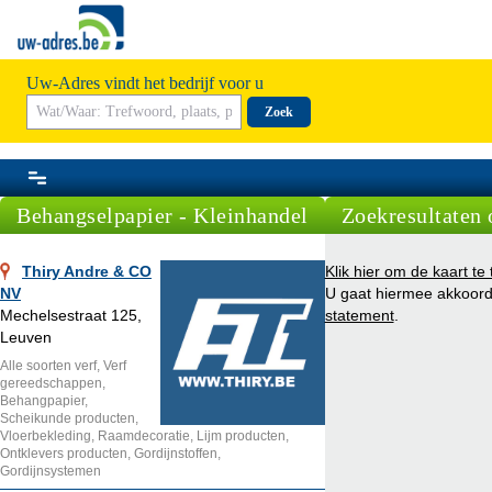
Uw-Adres vindt het bedrijf voor u
Zoek
Behangselpapier - Kleinhandel
Zoekresultaten 
Thiry Andre & CO
Klik hier om de kaart te
NV
U gaat hiermee akkoor
Mechelsestraat 125,
statement
.
Leuven
Alle soorten verf, Verf
gereedschappen,
Behangpapier,
Scheikunde producten,
Vloerbekleding, Raamdecoratie, Lijm producten,
Ontklevers producten, Gordijnstoffen,
Gordijnsystemen