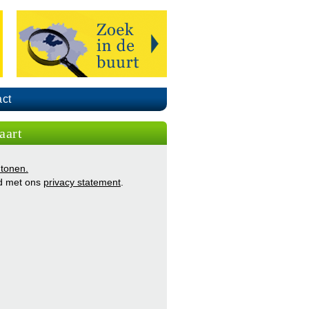
ct
aart
 tonen.
d met ons
privacy statement
.