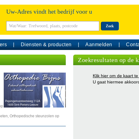
Uw-Adres vindt het bedrijf voor u
Zoek
ers
Diensten & producten
Aanmelden
Conta
Zoekresultaten op de k
Klik hier om de kaart te
U gaat hiermee akkoor
op
eten, Orthopedische steunzolen op