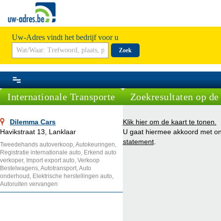
Uw-Adres vindt het bedrijf voor u
Zoek
Internationale Transporte
Zoekresultaten op de
Dilemma Cars
Klik hier om de kaart te tonen.
Havikstraat 13, Lanklaar
U gaat hiermee akkoord met o
statement
.
Tweedehands autoverkoop, Autokeuringen,
Registratie internationale auto, Erkend auto
verkoper, Import export auto, Verkoop
Bestelwagens, Autotransport, Auto
onderhoud, Elektrische herstellingen auto,
Autoruiten vervangen