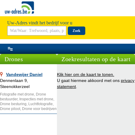
Uw-Adres vindt het bedrijf voor u
Zoek
Drones
Zoekresultaten op de kaart
Vandewijer Daniel
Klik hier om de kaart te tonen.
Dennenlaan 9,
U gaat hiermee akkoord met ons
privacy
Steenokkerzeel
statement
.
Fotografie met drone, Drone
bestuurder, Inspecties met drone,
Drone besturing, Luchtfotografie,
Drone piloot, Drone voor bedrijven