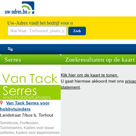
Uw-Adres vindt het bedrijf voor u
Zoek
Serres
Zoekresultaten op de kaart
Klik hier om de kaart te tonen.
U gaat hiermee akkoord met ons
priva
statement
.
Van Tack Serres voor
hobbytuinders
Landstraat 7/bus b, Torhout
Serrebouw, Fruitkooien,
Tunnelserres, Kaders voor bouw
voilleres, Kaders voor kippenrennen,