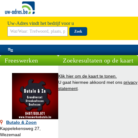
Uw-Adres vindt het bedrijf voor u
Zoek
Freeswerken
Zoekresultaten op de kaart
Klik hier om de kaart te tonen.
U gaat hiermee akkoord met ons
privacy
statement
.
Butalo & Zoon
Kappelekensweg 27,
Wezemaal