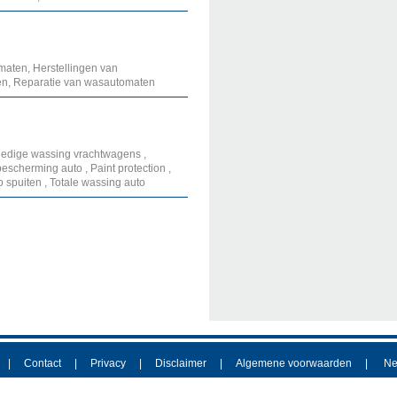
aten, Herstellingen van
n, Reparatie van wasautomaten
lledige wassing vrachtwagens ,
scherming auto , Paint protection ,
 spuiten , Totale wassing auto
Contact
Privacy
Disclaimer
Algemene voorwaarden
Ne