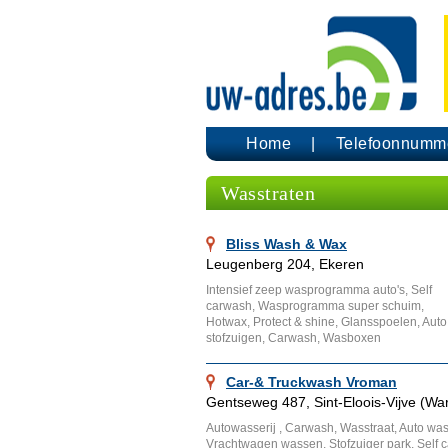
Home
Telefoonnumm
Wasstraten
Bliss Wash & Wax
Leugenberg 204, Ekeren
Intensief zeep wasprogramma auto's, Self
carwash, Wasprogramma super schuim,
Hotwax, Protect & shine, Glansspoelen, Auto
stofzuigen, Carwash, Wasboxen
Car-& Truckwash Vroman
Gentseweg 487, Sint-Eloois-Vijve (W
Autowasserij , Carwash, Wasstraat, Auto wa
Vrachtwagen wassen, Stofzuiger park, Self c