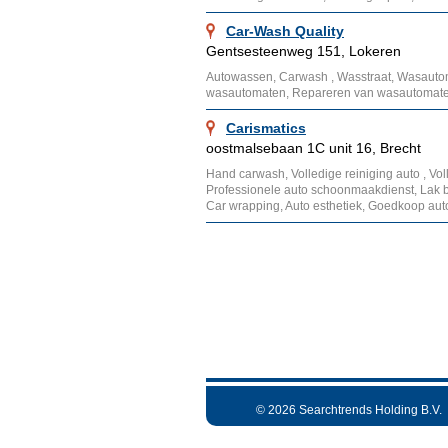
Car-Wash Quality
Gentsesteenweg 151, Lokeren
Autowassen, Carwash , Wasstraat, Wasautom
wasautomaten, Repareren van wasautomate
Carismatics
oostmalsebaan 1C unit 16, Brecht
Hand carwash, Volledige reiniging auto , Vo
Professionele auto schoonmaakdienst, Lak be
Car wrapping, Auto esthetiek, Goedkoop auto
© 2026 Searchtrends Holding B.V.