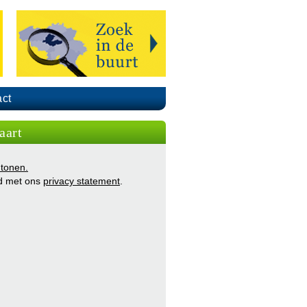
ct
aart
 tonen.
d met ons
privacy statement
.