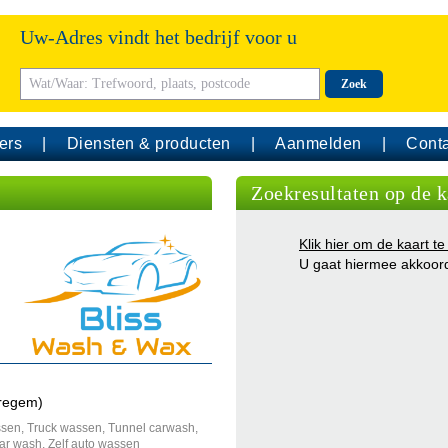
Uw-Adres vindt het bedrijf voor u
Zoek
ers
Diensten & producten
Aanmelden
Conta
Zoekresultaten op de k
Klik hier om de kaart te
U gaat hiermee akkoor
aregem)
ssen, Truck wassen, Tunnel carwash,
ar wash, Zelf auto wassen