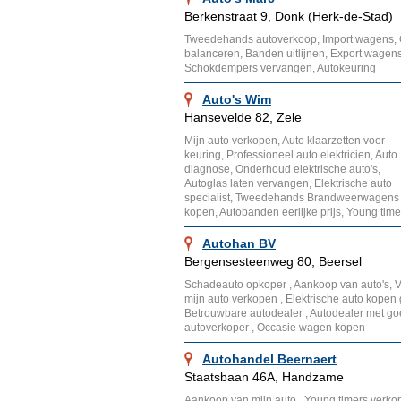
Berkenstraat 9, Donk (Herk-de-Stad)
Tweedehands autoverkoop, Import wagens,
balanceren, Banden uitlijnen, Export wagens,
Schokdempers vervangen, Autokeuring
Auto's Wim
Hansevelde 82, Zele
Mijn auto verkopen, Auto klaarzetten voor
keuring, Professioneel auto elektricien, Auto
diagnose, Onderhoud elektrische auto's,
Autoglas laten vervangen, Elektrische auto
specialist, Tweedehands Brandweerwagens
kopen, Autobanden eerlijke prijs, Young time
Autohan BV
Bergensesteenweg 80, Beersel
Schadeauto opkoper , Aankoop van auto's, Ve
mijn auto verkopen , Elektrische auto kopen 
Betrouwbare autodealer , Autodealer met g
autoverkoper , Occasie wagen kopen
Autohandel Beernaert
Staatsbaan 46A, Handzame
Aankoop van mijn auto , Young timers verkope