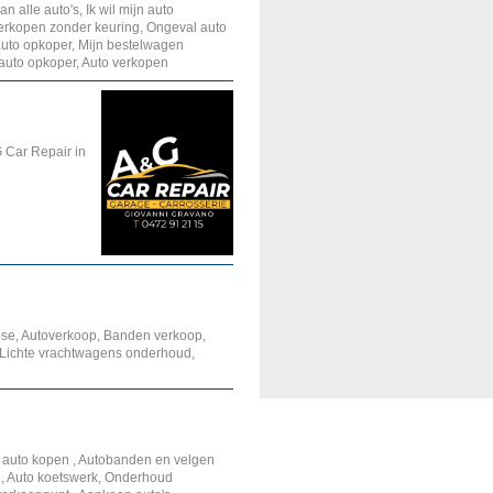
 alle auto's, Ik wil mijn auto
verkopen zonder keuring, Ongeval auto
uto opkoper, Mijn bestelwagen
auto opkoper, Auto verkopen
 Car Repair in
nose, Autoverkoop, Banden verkoop,
, Lichte vrachtwagens onderhoud,
auto kopen , Autobanden en velgen
e, Auto koetswerk, Onderhoud