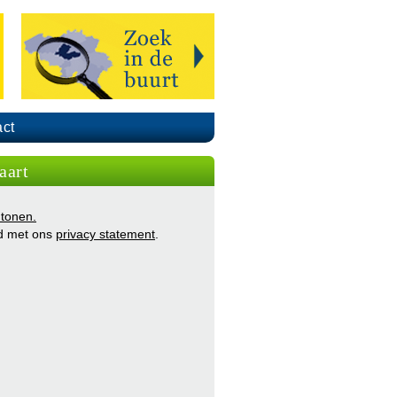
ct
aart
 tonen.
d met ons
privacy statement
.