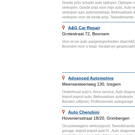
Goede prijs schade auto opkoper, Opkoper van
verkopen, Goede prijs voor mijn auto, Auto 
verkopen aan autohandelaar, Betrouwbare a
verkopen voor de beste prijs, Tweedehands 
A&G Car Repair
Grotestraat 72, Boorsem
Voor al uw auto aangelegenheden staat A&G
Boorsem voor u klaar. Gestart en gespecialis
Advanced Automotive
Meensesteenweg 130, Izegem
Onderhoud auto's, Airco service, Auto diag
Import export auto, Betrouwbare autodealer
Banden uitlijnen, Professionele autogarage
Auto Cherubini
Hoveniersstraat 18/20, Grimbergen
Occasiewagens verkooppunt, Tweedehands 
garage, Import export auto?s , Auto diagnos