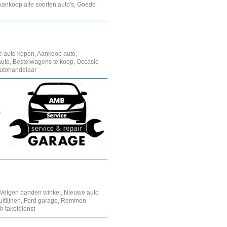
ankoop alle soorten auto's, Goede
e auto kopen, Aankoop auto,
uto, Bestelwagens te koop, Occasie
Autohandelaar
,
, Velgen banden winkel, Nieuwe auto
itlijnen, Ford garage, Remmen
h takeldienst