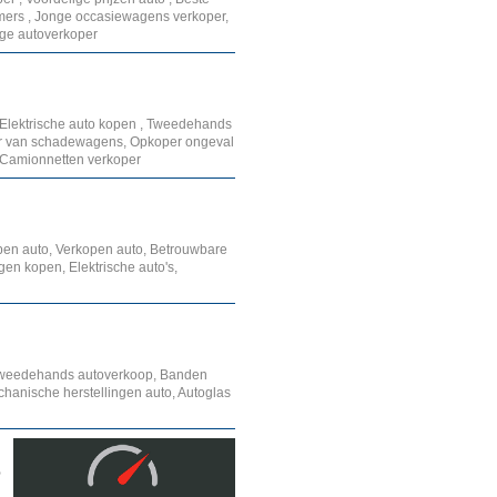
timers , Jonge occasiewagens verkoper,
ige autoverkoper
, Elektrische auto kopen , Tweedehands
r van schadewagens, Opkoper ongeval
 , Camionnetten verkoper
en auto, Verkopen auto, Betrouwbare
en kopen, Elektrische auto's,
e tweedehands autoverkoop, Banden
echanische herstellingen auto, Autoglas
p