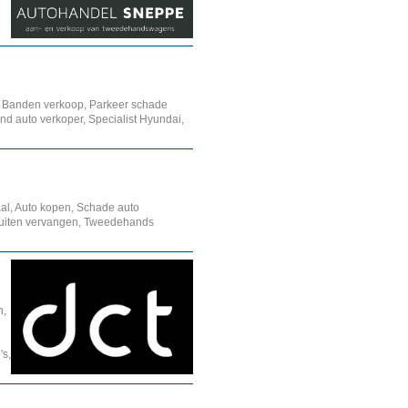
 Banden verkoop, Parkeer schade
nd auto verkoper, Specialist Hyundai,
aal, Auto kopen, Schade auto
toruiten vervangen, Tweedehands
n,
's,