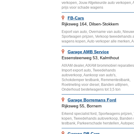
verkopen, Jouw Afgekeurde auto verkopen, A
prijs voor schade wagens
FB-Cars
Rijksweg 164, Dilsen-Stokkem
Export van auto, Overname van auto, Nieuw
Sportwagen prijzen, Verkoop tweedehands a
wagens kopen, Auto verkoper alle merken, 
Garage AMB Service
Essensteenweg 53, Kalmthout
AIXAM dealer, AIXAM brommobiel reparaties
Import export auto, Tweedehands
autoverkoop, Aankoop van auto's,
Schokdemper testbank, Remmentestbank,
Roetmeting voor diesel, Banden uitlijnen,
Onderhoud bestelwagens tot 3,5 ton
Garage Borremans Ford
Rijksweg 55, Bornem
Erkend specialist ford, Sportwagens prijzen
kopen, Tweedehands autoverkoop, Banden u
testbank, Parkeerschade herstellen, Autopec
Garage DB Cars