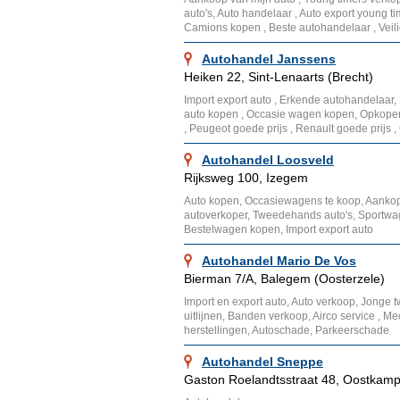
auto's, Auto handelaar , Auto export young 
Camions kopen , Beste autohandelaar , Veil
Autohandel Janssens
Heiken 22, Sint-Lenaarts (Brecht)
Import export auto , Erkende autohandelaar
auto kopen , Occasie wagen kopen, Opkope
, Peugeot goede prijs , Renault goede prijs
Autohandel Loosveld
Rijksweg 100, Izegem
Auto kopen, Occasiewagens te koop, Aankop
autoverkoper, Tweedehands auto's, Sportwag
Bestelwagen kopen, Import export auto
Autohandel Mario De Vos
Bierman 7/A, Balegem (Oosterzele)
Import en export auto, Auto verkoop, Jong
uitlijnen, Banden verkoop, Airco service , M
herstellingen, Autoschade, Parkeerschade
Autohandel Sneppe
Gaston Roelandtsstraat 48, Oostkam