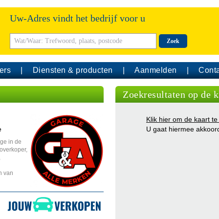
Uw-Adres vindt het bedrijf voor u
Zoek
ers
Diensten & producten
Aanmelden
Conta
Zoekresultaten op de k
Klik hier om de kaart te
e
U gaat hiermee akkoor
ge in de
overkoper,
,
n van