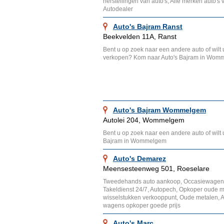
herstellingen van auto's, Alle merken auto's
Autodealer
Auto's Bajram Ranst
Beekvelden 11A, Ranst
Bent u op zoek naar een andere auto of wilt
verkopen? Kom naar Auto's Bajram in Wom
Auto's Bajram Wommelgem
Autolei 204, Wommelgem
Bent u op zoek naar een andere auto of wilt
Bajram in Wommelgem
Auto's Demarez
Meensesteenweg 501, Roeselare
Tweedehands auto aankoop, Occasiewagen
Takeldienst 24/7, Autopech, Opkoper oude 
wisselstukken verkooppunt, Oude metalen, 
wagens opkoper goede prijs
Auto's Marc