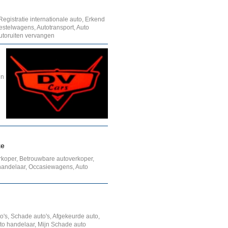
gistratie internationale auto, Erkend
estelwagens, Autotransport, Auto
Autoruiten vervangen
en
ke
koper, Betrouwbare autoverkoper,
handelaar, Occasiewagens, Auto
's, Schade auto's, Afgekeurde auto,
to handelaar, Mijn Schade auto