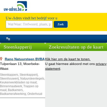
Uw-Adres vindt het bedrijf voor u
Zoek
Steenkapperij
Zoekresultaten op de kaart
Rano Natuursteen BVBA
Klik hier om de kaart te tonen.
Tulpenlaan 13, Moerbeke-
U gaat hiermee akkoord met ons
privacy
Waas
statement
.
Steenkappers, Steenkapperij,
Steenhouwerij, Natuursteentegels,
Keukenwerkbladen op maat,
Binnenmaatwerk, Trappen op
maat, Badkamers,
Badkamerafwerking, Onderhoud