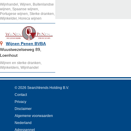
Wijnhandel, Wijnen, Buitenlandse
wijnen, Spaanse wijnen,
Portugese wijnen, Sterke dranken,
Wijnkelder, Horeca wijnen
Wijnen Penen BVBA
Wuustwezelseweg 89,
Loenhout
Wijnen en sterke dranken,
Wijnkelders, Wijnhandel
© 2026 Searchtrends Holding B.V.
Contact
Privacy
Disclaimer
Algemene voorwaarden
Nederland
Adressennet