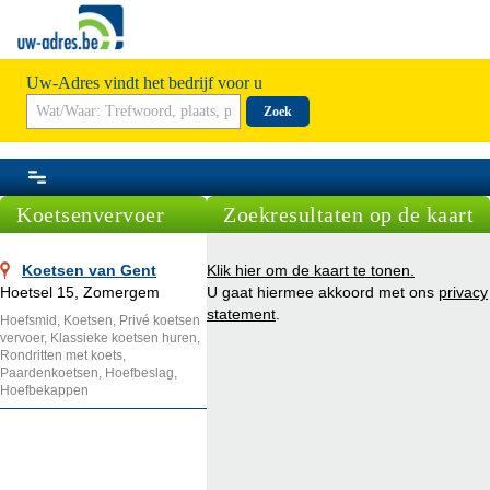
Uw-Adres vindt het bedrijf voor u
Zoek
Koetsenvervoer
Zoekresultaten op de kaart
Koetsen van Gent
Klik hier om de kaart te tonen.
Hoetsel 15, Zomergem
U gaat hiermee akkoord met ons
privacy
statement
.
Hoefsmid, Koetsen, Privé koetsen
vervoer, Klassieke koetsen huren,
Rondritten met koets,
Paardenkoetsen, Hoefbeslag,
Hoefbekappen