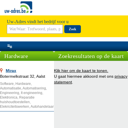
Uw-Adres vindt het bedrijf voor u
Zoek
Hardware
Zoekresultaten op de kaart
Mirax
Klik hier om de kaart te tonen.
Botermelkstraat 32, Aalst
U gaat hiermee akkoord met ons
privacy
statement
.
Software, Hardware,
Automatisatie, Automatisering,
Engineering, It engineering,
Elektronica, Reparatie
huishoudtoestellen,
Elekriciteitswerken, Autohandelaar