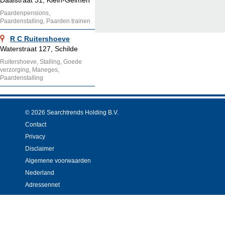
Daalstraat 31, Klein-Gelmen
Paardenpensions,
Paardenstalling, Paarden trainen
R C Ruitershoeve
Waterstraat 127, Schilde
Ruitershoeve, Stalling, Goede
verzorging, Maneges,
Paardenstalling
© 2026 Searchtrends Holding B.V.
Contact
Privacy
Disclaimer
Algemene voorwaarden
Nederland
Adressennet