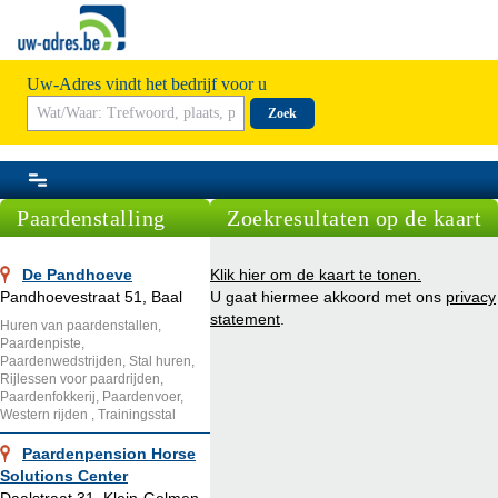
Uw-Adres vindt het bedrijf voor u
Zoek
Paardenstalling
Zoekresultaten op de kaart
De Pandhoeve
Klik hier om de kaart te tonen.
Pandhoevestraat 51, Baal
U gaat hiermee akkoord met ons
privacy
statement
.
Huren van paardenstallen,
Paardenpiste,
Paardenwedstrijden, Stal huren,
Rijlessen voor paardrijden,
Paardenfokkerij, Paardenvoer,
Western rijden , Trainingsstal
Paardenpension Horse
Solutions Center