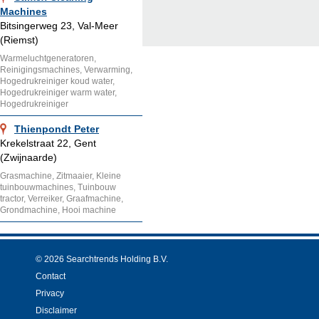
Machines
Bitsingerweg 23, Val-Meer
(Riemst)
Warmeluchtgeneratoren,
Reinigingsmachines, Verwarming,
Hogedrukreiniger koud water,
Hogedrukreiniger warm water,
Hogedrukreiniger
Thienpondt Peter
Krekelstraat 22, Gent
(Zwijnaarde)
Grasmachine, Zitmaaier, Kleine
tuinbouwmachines, Tuinbouw
tractor, Verreiker, Graafmachine,
Grondmachine, Hooi machine
© 2026 Searchtrends Holding B.V.
Contact
Privacy
Disclaimer