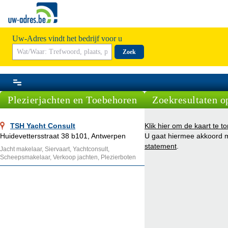
Uw-Adres vindt het bedrijf voor u
Zoek
Plezierjachten en Toebehoren
Zoekresultaten o
TSH Yacht Consult
Klik hier om de kaart te t
Huidevettersstraat 38 b101, Antwerpen
U gaat hiermee akkoord 
statement
.
Jacht makelaar, Siervaart, Yachtconsult,
Scheepsmakelaar, Verkoop jachten, Plezierboten