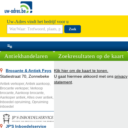
Uw-Adres vindt het bedrijf voor u
Zoek
Antiekhandelaren
Zoekresultaten op de kaart
Brocante & Antiek Feys
Klik hier om de kaart te tonen.
Statiestraat 70, Zonnebeke
U gaat hiermee akkoord met ons
privacy
statement
.
Antiek verkoper, Antiek aankoop,
Brocante verkoper, Verkoop
brocante, Aankoop brocante,
Aankoper antiek, Alles over antiek,
Inboedel opruiming, Opruiming
inboedel
JP'S Inboedelservice