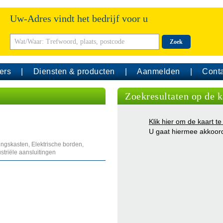
Uw-Adres vindt het bedrijf voor u
Zoek
ers
Diensten & producten
Aanmelden
Conta
Zoekresultaten op de k
Klik hier om de kaart te
U gaat hiermee akkoor
ngskasten, Elektrische borden,
riële aansluitingen