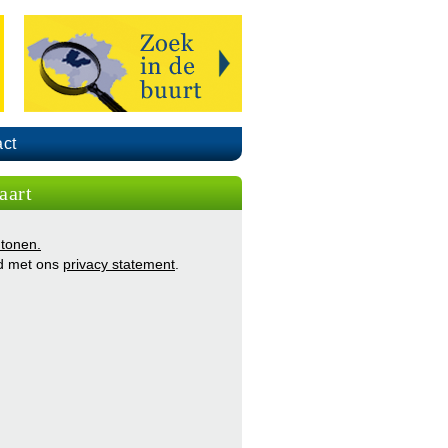
ct
aart
 tonen.
d met ons
privacy statement
.