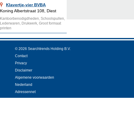
Klavertje-vier BVBA
Koning Albertstraat 108, Diest
Kantoorbenodigdheden, Schoolspullen,
Lederwaren, Drukwerk, Groot formaat
printen
© 2026 Searchtrends Holding B.V.
Contact
Privacy
Disclaimer
Algemene voorwaarden
Nederland
Adressennet