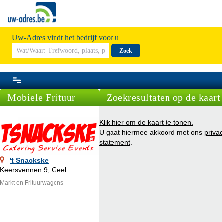
Uw-Adres vindt het bedrijf voor u
Zoek
Mobiele Frituur
Zoekresultaten op de kaart
Klik hier om de kaart te tonen.
U gaat hiermee akkoord met ons
priva
statement
.
't Snackske
Keersvennen 9, Geel
Markt en Frituurwagens