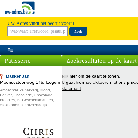
Uw-Adres vindt het bedrijf voor u
Zoek
Patisserie
Zoekresultaten op de kaart
Bakker Jan
Klik hier om de kaart te tonen.
Meensesteenweg 145, Izegem
U gaat hiermee akkoord met ons
priva
statement
.
Ambachtelijke bakkerij, Brood,
Banket, Chocolade, Chocolade
broodjes, Ijs, Geschenkmanden,
Stokbroden, Klantvriendelijk