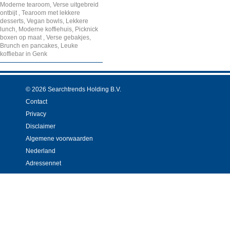
Moderne tearoom, Verse uitgebreid
ontbijt , Tearoom met lekkere
desserts, Vegan bowls, Lekkere
lunch, Moderne koffiehuis, Picknick
boxen op maat , Verse gebakjes,
Brunch en pancakes, Leuke
koffiebar in Genk
© 2026 Searchtrends Holding B.V.
Contact
Privacy
Disclaimer
Algemene voorwaarden
Nederland
Adressennet