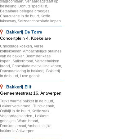
slagroomtaart, Verjaardagstaart op
bestelling, Donuts specialist,
Betaalbare belegde broodjes,
Charcuterie in de buurt, Koffie
takeaway, Seizoenchocolade kopen
Bakkerij De Torre
Concertplein 4, Koekelare
Chocolade koeken, Verse
koffiekoeken, Ambachtelijke pralines
van de bakker, Beemster kaas
kopen, Suikerbrood, Versgebakken
brood, Chocolade met vulling kopen,
Dansnamiddag in bakkerij, Bakkerij
in de buurt, Luxe gebak
Bakkerij Elif
Gemeentestraat 16, Antwerpen
Turks warme bakker in de buurt,
Lekker vers brood , Turks gebak,
Ontbijt in de buurt, Koffiezaak,
Verjaardagstaarten , Lekkere
gebakjes, Warm brood,
Drankautomaat, Ambachtelijke
bakker in Antwerpen