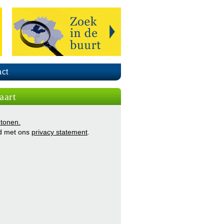
ct
aart
 tonen.
d met ons
privacy statement
.