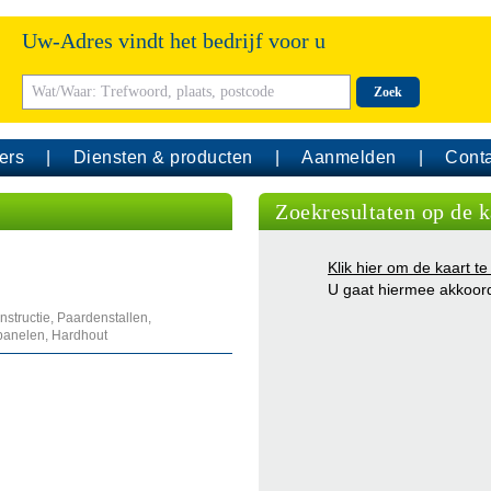
Uw-Adres vindt het bedrijf voor u
Zoek
ers
Diensten & producten
Aanmelden
Conta
Zoekresultaten op de k
Klik hier om de kaart te
U gaat hiermee akkoor
nstructie, Paardenstallen,
anelen, Hardhout