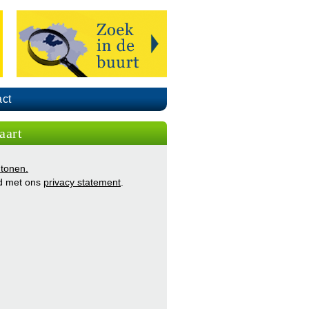
ct
aart
 tonen.
d met ons
privacy statement
.