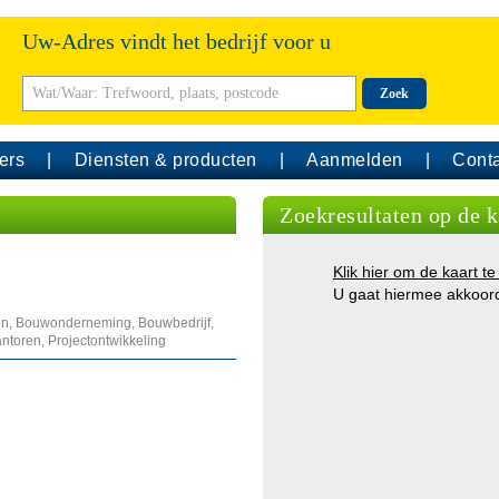
Uw-Adres vindt het bedrijf voor u
Zoek
ers
Diensten & producten
Aanmelden
Conta
Zoekresultaten op de k
Klik hier om de kaart te
U gaat hiermee akkoor
, Bouwonderneming, Bouwbedrijf,
toren, Projectontwikkeling