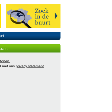
ct
aart
 tonen.
d met ons
privacy statement
.