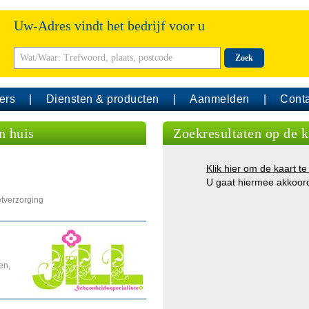
Uw-Adres vindt het bedrijf voor u
Zoek
ers
Diensten & producten
Aanmelden
Conta
n huis
Zoekresultaten op de k
Klik hier om de kaart te
U gaat hiermee akkoor
tverzorging
en,