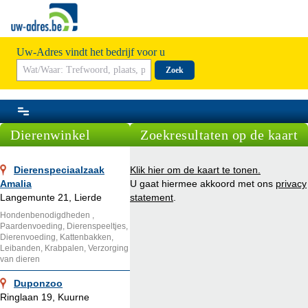
Uw-Adres vindt het bedrijf voor u
Zoek
Dierenwinkel
Zoekresultaten op de kaart
Dierenspeciaalzaak
Klik hier om de kaart te tonen.
Amalia
U gaat hiermee akkoord met ons
privacy
Langemunte 21, Lierde
statement
.
Hondenbenodigdheden ,
Paardenvoeding, Dierenspeeltjes,
Dierenvoeding, Kattenbakken,
Leibanden, Krabpalen, Verzorging
van dieren
Duponzoo
Ringlaan 19, Kuurne