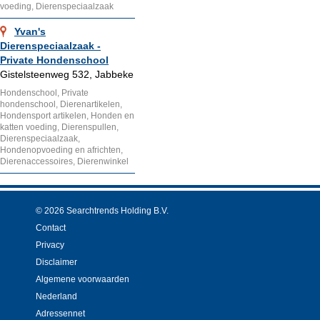
voeding, Dierenspeciaalzaak
Yvan's
Dierenspeciaalzaak -
Private Hondenschool
Gistelsteenweg 532, Jabbeke
Hondenschool, Private
hondenschool, Dierenartikelen,
Hondensport artikelen, Honden en
katten voeding, Dierenspullen,
Dierenspeciaalzaak,
Hondenopvoeding en africhten,
Dierenaccessoires, Dierenwinkel
© 2026 Searchtrends Holding B.V.
Contact
Privacy
Disclaimer
Algemene voorwaarden
Nederland
Adressennet