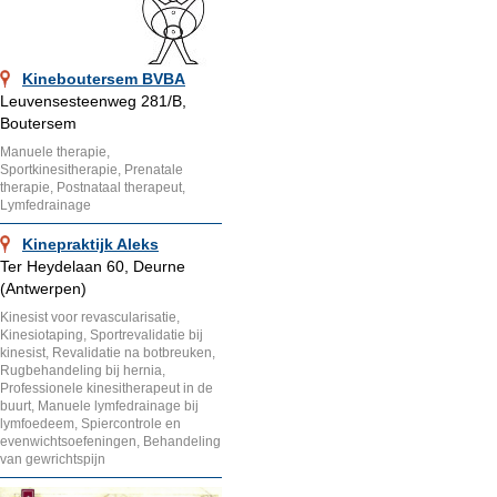
Kineboutersem BVBA
Leuvensesteenweg 281/B,
Boutersem
Manuele therapie,
Sportkinesitherapie, Prenatale
therapie, Postnataal therapeut,
Lymfedrainage
Kinepraktijk Aleks
Ter Heydelaan 60, Deurne
(Antwerpen)
Kinesist voor revascularisatie,
Kinesiotaping, Sportrevalidatie bij
kinesist, Revalidatie na botbreuken,
Rugbehandeling bij hernia,
Professionele kinesitherapeut in de
buurt, Manuele lymfedrainage bij
lymfoedeem, Spiercontrole en
evenwichtsoefeningen, Behandeling
van gewrichtspijn