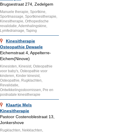
Brugsestraat 274, Zedelgem
Manuele therapie, Sportkine,
Sportmassage, Sportkinesitherapie,
Kinesitherapie, Orthopedische
revalidatie, Ademhalingskine,
Lymfedrainage, Taping
Kinesitherapie
Osteopathie Dewaele
Eichemstraat 4, Appelterre-
Eichem(Ninove)
Kinesisten, Kinesist, Osteopathie
voor baby's, Osteopathie voor
kinderen, Kinder kinesist,
Osteopathie, Rugklachten,
Revalidatie,
Ontwikkelingsstoornissen, Pre en
postnatale kinesitherapie
Klaartje Mels
Kinesitherapie
Pastoor Costenoblestraat 13,
Jonkershove
Rugklachten, Nekklachten,