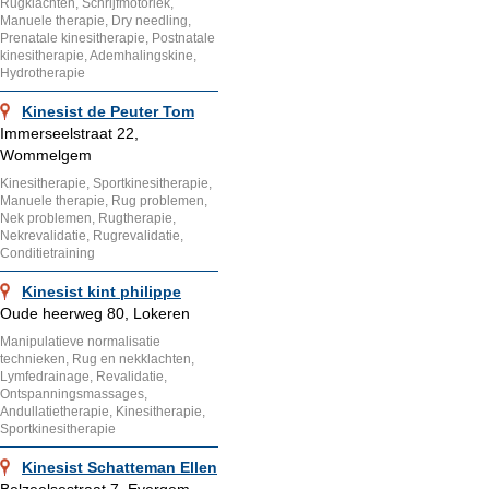
Rugklachten, Schrijfmotoriek,
Manuele therapie, Dry needling,
Prenatale kinesitherapie, Postnatale
kinesitherapie, Ademhalingskine,
Hydrotherapie
Kinesist de Peuter Tom
Immerseelstraat 22,
Wommelgem
Kinesitherapie, Sportkinesitherapie,
Manuele therapie, Rug problemen,
Nek problemen, Rugtherapie,
Nekrevalidatie, Rugrevalidatie,
Conditietraining
Kinesist kint philippe
Oude heerweg 80, Lokeren
Manipulatieve normalisatie
technieken, Rug en nekklachten,
Lymfedrainage, Revalidatie,
Ontspanningsmassages,
Andullatietherapie, Kinesitherapie,
Sportkinesitherapie
Kinesist Schatteman Ellen
Belzeelsestraat 7, Evergem