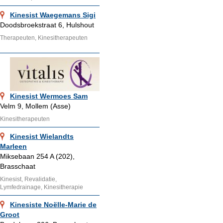
Kinesist Waegemans Sigi
Doodsbroekstraat 6, Hulshout
Therapeuten, Kinesitherapeuten
Kinesist Wermoes Sam
Velm 9, Mollem (Asse)
Kinesitherapeuten
Kinesist Wielandts
Marleen
Miksebaan 254 A (202),
Brasschaat
Kinesist, Revalidatie,
Lymfedrainage, Kinesitherapie
Kinesiste Noëlle-Marie de
Groot