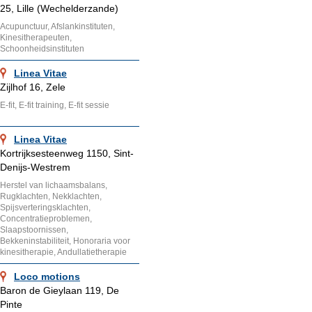
25, Lille (Wechelderzande)
Acupunctuur, Afslankinstituten,
Kinesitherapeuten,
Schoonheidsinstituten
Linea Vitae
Zijlhof 16, Zele
E-fit, E-fit training, E-fit sessie
Linea Vitae
Kortrijksesteenweg 1150, Sint-
Denijs-Westrem
Herstel van lichaamsbalans,
Rugklachten, Nekklachten,
Spijsverteringsklachten,
Concentratieproblemen,
Slaapstoornissen,
Bekkeninstabiliteit, Honoraria voor
kinesitherapie, Andullatietherapie
Loco motions
Baron de Gieylaan 119, De
Pinte