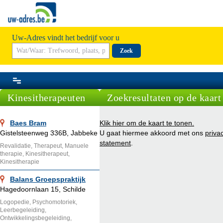
Uw-Adres vindt het bedrijf voor u
Zoek
Kinesitherapeuten
Zoekresultaten op de kaart
Baes Bram
Klik hier om de kaart te tonen.
Gistelsteenweg 336B, Jabbeke
U gaat hiermee akkoord met ons
priva
statement
.
Revalidatie, Therapeut, Manuele
therapie, Kinesitherapeut,
Kinesitherapie
Balans Groepspraktijk
Hagedoornlaan 15, Schilde
Logopedie, Psychomotoriek,
Leerbegeleiding,
Ontwikkelingsbegeleiding,