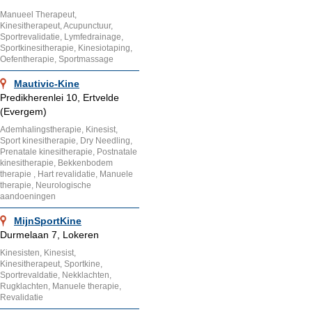
Manueel Therapeut,
Kinesitherapeut, Acupunctuur,
Sportrevalidatie, Lymfedrainage,
Sportkinesitherapie, Kinesiotaping,
Oefentherapie, Sportmassage
Mautivic-Kine
Predikherenlei 10, Ertvelde
(Evergem)
Ademhalingstherapie, Kinesist,
Sport kinesitherapie, Dry Needling,
Prenatale kinesitherapie, Postnatale
kinesitherapie, Bekkenbodem
therapie , Hart revalidatie, Manuele
therapie, Neurologische
aandoeningen
MijnSportKine
Durmelaan 7, Lokeren
Kinesisten, Kinesist,
Kinesitherapeut, Sportkine,
Sportrevaldatie, Nekklachten,
Rugklachten, Manuele therapie,
Revalidatie