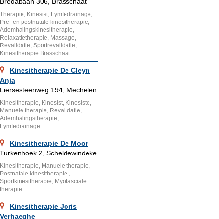
Bredabaan 306, Brasschaat
Therapie, Kinesist, Lymfedrainage,
Pre- en postnatale kinesitherapie,
Ademhalingskinesitherapie,
Relaxatietherapie, Massage,
Revalidatie, Sportrevalidatie,
Kinesitherapie Brasschaat
Kinesitherapie De Cleyn
Anja
Liersesteenweg 194, Mechelen
Kinesitherapie, Kinesist, Kinesiste,
Manuele therapie, Revalidatie,
Ademhalingstherapie,
Lymfedrainage
Kinesitherapie De Moor
Turkenhoek 2, Scheldewindeke
Kinesitherapie, Manuele therapie,
Postnatale kinesitherapie ,
Sportkinesitherapie, Myofasciale
therapie
Kinesitherapie Joris
Verhaeghe