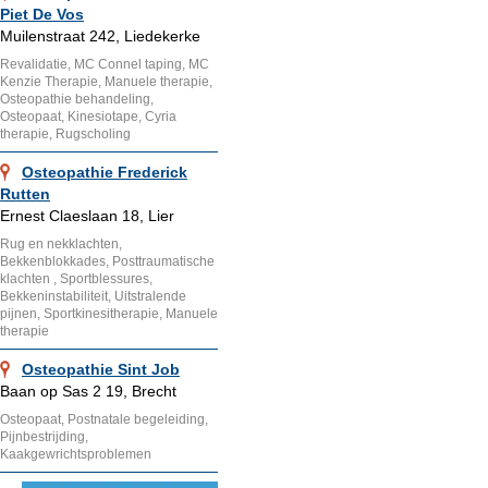
Piet De Vos
Muilenstraat 242, Liedekerke
Revalidatie, MC Connel taping, MC
Kenzie Therapie, Manuele therapie,
Osteopathie behandeling,
Osteopaat, Kinesiotape, Cyria
therapie, Rugscholing
Osteopathie Frederick
Rutten
Ernest Claeslaan 18, Lier
Rug en nekklachten,
Bekkenblokkades, Posttraumatische
klachten , Sportblessures,
Bekkeninstabiliteit, Uitstralende
pijnen, Sportkinesitherapie, Manuele
therapie
Osteopathie Sint Job
Baan op Sas 2 19, Brecht
Osteopaat, Postnatale begeleiding,
Pijnbestrijding,
Kaakgewrichtsproblemen