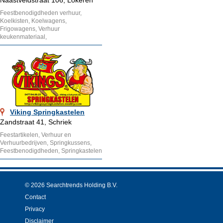
Naastveldstraat 106, Lokeren
Feestbenodigdheden verhuur,
Koelkisten, Koelwagens,
Frigowagens, Verhuur
keukenmateriaal,
Viking Springkastelen
Zandstraat 41, Schriek
Feestartikelen, Verhuur en
Verhuurbedrijven, Springkussens,
Feestbenodigdheden, Springkastelen
© 2026 Searchtrends Holding B.V.
Contact
Privacy
Disclaimer