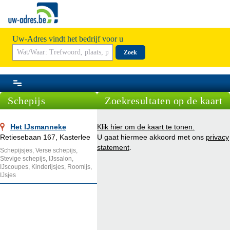
Uw-Adres vindt het bedrijf voor u
Zoek
Schepijs
Zoekresultaten op de kaart
Het IJsmanneke
Klik hier om de kaart te tonen.
Retiesebaan 167, Kasterlee
U gaat hiermee akkoord met ons
privacy
statement
.
Schepijsjes, Verse schepijs,
Stevige schepijs, IJssalon,
IJscoupes, Kinderijsjes, Roomijs,
IJsjes