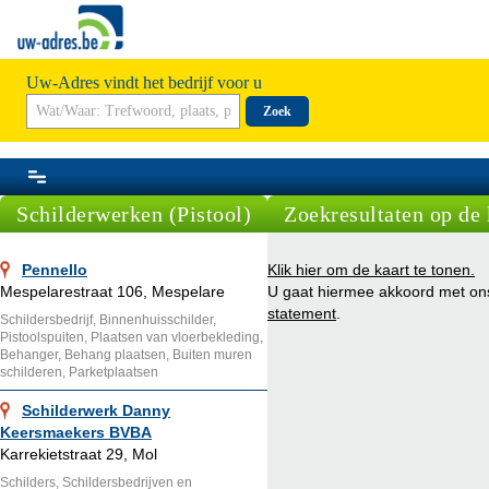
Uw-Adres vindt het bedrijf voor u
Zoek
Schilderwerken (Pistool)
Zoekresultaten op de 
Pennello
Klik hier om de kaart te tonen.
Mespelarestraat 106, Mespelare
U gaat hiermee akkoord met o
statement
.
Schildersbedrijf, Binnenhuisschilder,
Pistoolspuiten, Plaatsen van vloerbekleding,
Behanger, Behang plaatsen, Buiten muren
schilderen, Parketplaatsen
Schilderwerk Danny
Keersmaekers BVBA
Karrekietstraat 29, Mol
Schilders, Schildersbedrijven en