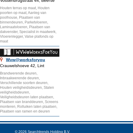
Vossenbrugstraat 44, Beerse
Houten terras op maat, Houten
poorten op maat, Aanleg van
poolhouse, Plaatsen van
binnendeuren, Parketvloeren,
Laminaatvloeren, Plaatsen van
dakvenster, Specialist in maatwerk,
Vloerenlegger, Valse plafonds op
maat
Wvw@worksforyou
Crauwelshoeve 42, Lint
Brandwerende deuren,
Inbraakwerende deuren,
Verschillende soorten deuren,
Houten veiligheidsdeuren, Stalen
veiligheidsdeuren,
Veiligheidsdeuren laten plaatsen,
Plaatsen van branddeuren, Screens
monteren, Rolluiken laten plaatsen,
Plaatsen van ramen en deuren
© 2026 Searchtrends Holding B.V.