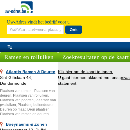
Uw-Adres vindt het bedrijf voor u
Zoek
Ramen en rolluiken
Zoekresultaten op de kaart
Atlantis Ramen & Deuren
Klik hier om de kaart te tonen.
Sint-Gillislaan 48,
U gaat hiermee akkoord met ons
priva
Dendermonde
statement
.
Plaatsen van ramen , Plaatsen van
deuren, Plaatsen van rolluiken,
Plaatsen van poorten, Plaatsen van
pvc luiken, Plaatsing buitendeuren,
Deuren op maat, Deur plaatser,
Plaatsen van ramen en deuren
Boeynaems & Zonen