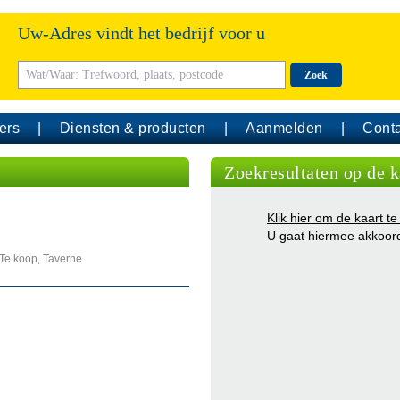
Uw-Adres vindt het bedrijf voor u
Zoek
ers
Diensten & producten
Aanmelden
Conta
Zoekresultaten op de k
Klik hier om de kaart te
U gaat hiermee akkoor
 Te koop, Taverne