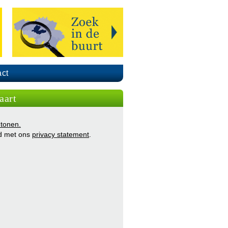
ct
aart
 tonen.
d met ons
privacy statement
.