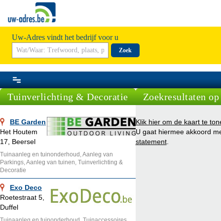
Uw-Adres vindt het bedrijf voor u
Zoek
Tuinverlichting & Decoratie
Zoekresultaten op
BE Garden
Klik hier om de kaart te ton
Het Houtem
U gaat hiermee akkoord m
17, Beersel
statement
.
Tuinaanleg en tuinonderhoud, Aanleg van
Parkings, Aanleg van tuinen, Tuinverlichting &
Decoratie
Exo Deco
Roetestraat 5,
Duffel
Tuinaanleg en tuinonderhoud, Tuinaccessoires,