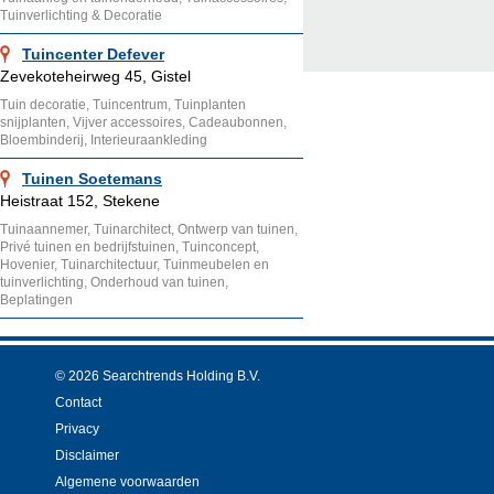
Tuinverlichting & Decoratie
Tuincenter Defever
Zevekoteheirweg 45, Gistel
Tuin decoratie, Tuincentrum, Tuinplanten
snijplanten, Vijver accessoires, Cadeaubonnen,
Bloembinderij, Interieuraankleding
Tuinen Soetemans
Heistraat 152, Stekene
Tuinaannemer, Tuinarchitect, Ontwerp van tuinen,
Privé tuinen en bedrijfstuinen, Tuinconcept,
Hovenier, Tuinarchitectuur, Tuinmeubelen en
tuinverlichting, Onderhoud van tuinen,
Beplatingen
© 2026 Searchtrends Holding B.V.
Contact
Privacy
Disclaimer
Algemene voorwaarden