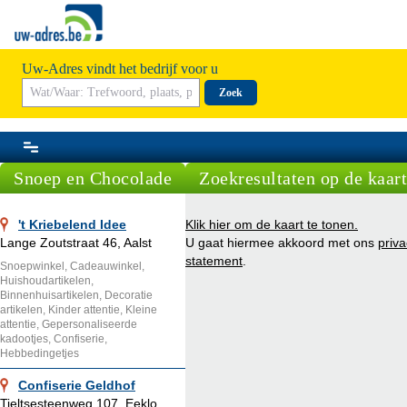
Uw-Adres vindt het bedrijf voor u
Zoek
Snoep en Chocolade
Zoekresultaten op de kaart
't Kriebelend Idee
Klik hier om de kaart te tonen.
Lange Zoutstraat 46, Aalst
U gaat hiermee akkoord met ons
priv
statement
.
Snoepwinkel, Cadeauwinkel,
Huishoudartikelen,
Binnenhuisartikelen, Decoratie
artikelen, Kinder attentie, Kleine
attentie, Gepersonaliseerde
kadootjes, Confiserie,
Hebbedingetjes
Confiserie Geldhof
Tieltsesteenweg 107, Eeklo