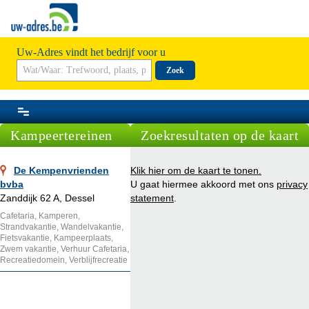
Uw-Adres vindt het bedrijf voor u
Zoek
Kampeertereinen
Zoekresultaten op de kaart
De Kempenvrienden
Klik hier om de kaart te tonen.
bvba
U gaat hiermee akkoord met ons
privacy
Zanddijk 62 A, Dessel
statement
.
Cafetaria, Kamperen,
Strandvakantie, Wandelvakantie,
Fietsvakantie, Kampeerplaats,
Zwem vakantie, Verhuur Cafetaria,
Recreatiedomein, Verblijfrecreatie