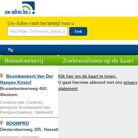
Uw-Adres vindt het bedrijf voor u
Zoek
Boomkwekerij
Zoekresultaten op de kaart
Boomkwekerij Van Der
Klik hier om de kaart te tonen.
Haegen Kristof
U gaat hiermee akkoord met ons
privacy
Brusselsesteenweg 460,
statement
.
Westrem
Coniferen stek, Coniferen
plantgoed, Boomkwekerij stek,
Plantgoed kwekerij , Stekbedrijf
BOOMPRO
Diestersteenweg 385, Hasselt
Aanplanten van bomen,