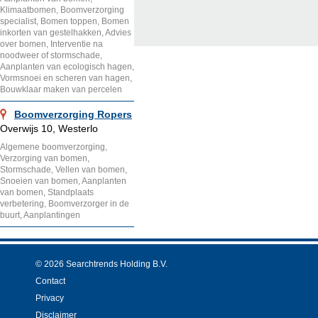
Klimaatbomen, Boomverzorging
specialist, Bomen toppen, Bomen
inkorten van gestelhakken, Advies
over bomen, Interventie na
noodweer of stormschade,
Aanplanten van ecologisch hagen,
Vormsnoei en scheren van hagen,
Bouwklaar maken van percelen
Boomverzorging Ropers
Overwijs 10, Westerlo
Algemene boomverzorging,
Verzorging van bomen,
Stormschade, Vellen van bomen,
Snoeien van bomen, Aanplanten
van bomen, Standplaats
verbetering, Boomverzorger in de
buurt, Aanplantingen
© 2026 Searchtrends Holding B.V.
Contact
Privacy
Disclaimer