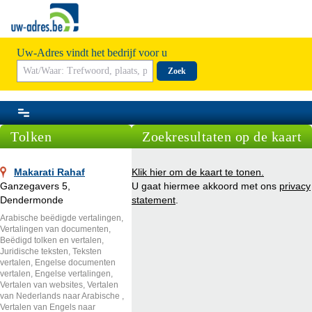
Uw-Adres vindt het bedrijf voor u
Zoek
Tolken
Zoekresultaten op de kaart
Makarati Rahaf
Klik hier om de kaart te tonen.
Ganzegavers 5,
U gaat hiermee akkoord met ons
privacy
Dendermonde
statement
.
Arabische beëdigde vertalingen,
Vertalingen van documenten,
Beëdigd tolken en vertalen,
Juridische teksten, Teksten
vertalen, Engelse documenten
vertalen, Engelse vertalingen,
Vertalen van websites, Vertalen
van Nederlands naar Arabische ,
Vertalen van Engels naar